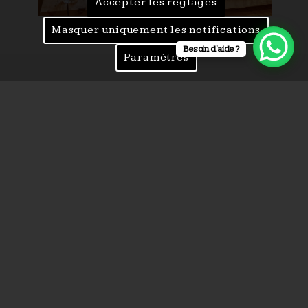
Accepter les réglages
Masquer uniquement les notifications
Besoin d'aide ?
Paramètres
Conditions de réservation
Prépaiement de 50% du montant du
séjour
Conditions d’annulation et frais
applicables en cas de non
présentation du client
Au-delà de J-1
5
100
% du montant de
la réservation sera facturé.