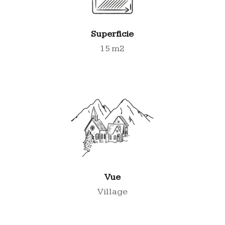
Superficie
15 m2
Vue
Village